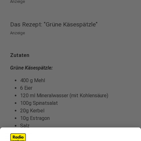
Anzeige
Das Rezept: "Grüne Käsespätzle"
Anzeige
Zutaten
Grüne Käsespätzle:
400 g Mehl
6 Eier
120 ml Mineralwasser (mit Kohlensäure)
100g Spinatsalat
20g Kerbel
10g Estragon
Salz
Muskat
200 g würziger Bergkäse