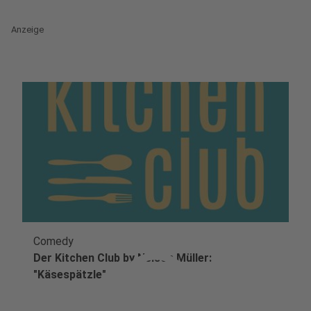
Anzeige
Comedy
play_circle
Der Kitchen Club by Nelson Müller:
"Käsespätzle"