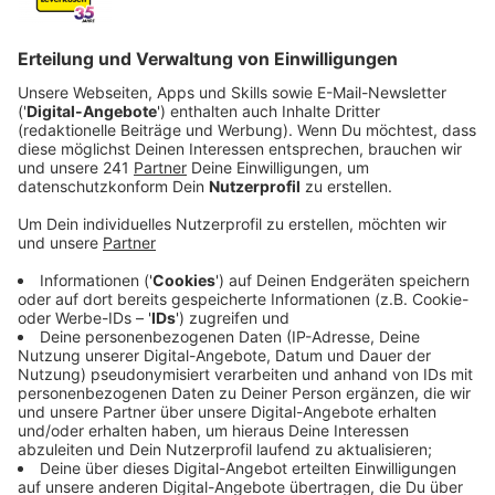
Geschmelzte Zwiebeln:
4 Zwiebeln
Mehl (zum Bestäuben)
2 El Butter
1 El Öl
EL Öl
Salz
Pfeffer
Dazu:
Eisbergsalat mit Himbeervinaigrette
Anzeige
Und so bereitet ihr das Essen zu
Anzeige