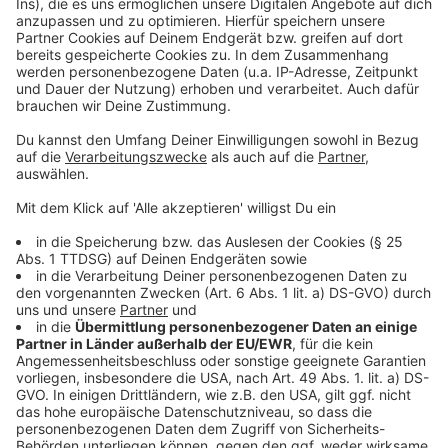
abtropfen lassen.
Geschmelzte Zwiebeln:
Zwiebeln abziehen und in dünne Ringe schneiden.
Zwiebelringe ausbreiten und ganz leicht mit Mehl
bestäuben. 1 EL Butter und das Öl in einer großen
Pfanne erhitzen. Die Zwiebelringe darin etwa 10
Minuten bei mittlerer bis kleiner Hitze goldbraun
braten. Herausnehmen und im Backofen warm
halten.
Die restliche Butter in die heiße Pfanne geben,
schmelzen lassen und die Spätzle darin bei
starker Hitze unter Wenden anbraten. Den
geriebenen Käse unterheben und unter Rühren
weiter erhitzen, bis er ganz geschmolzen ist.
Zwiebeln und Petersilie über die Käsespätzle
streuen und am besten sofort servieren.