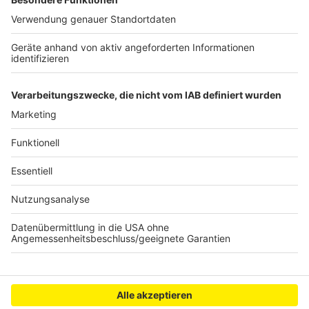
kann. Serviert in eurem Lieblingsradio. Bon Appetit -
oder wie Nelson es sagt: "Macht nix, wenn's
schmeckt!"
Nelson Müller live erleben? Hier gibt es
Infos zu den
Terminen
.
Anzeige
Anzeige
Anzeige