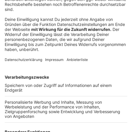
Anzeige
Das ist der Kitchen Club by Nelson Müller
Anzeige
Bei euch läuft das Radio in der Küche, bei uns die
Küche im Radio. Starkoch Nelson Müller lädt uns
exklusiv in seinen Kitchen Club ein. Ab sofort versorgt
er uns täglich mit raffinierten Rezepten zum
Nachkochen oder Nachkochen lassen. Nelson nimmt
uns mit in seine Küche und weiht uns in die
Geheimnisse eines bekannten Profikochs ein. Der
Kitchen Club by Nelson Müller ist etwas für alle
Gourmets und Gourmüsen. Für alle von euch, die
wissen, dass Kardamom ein Gewürz ist und kein
Ersatzteil fürs Auto. Das ist "Foodtainment" der
Extraklasse. Feinste Küche, die man überall genießen