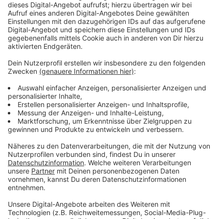
Grüne Käsespätzle:
Eier mit dem Spinat und den Kräuter fein mixen.
Mehl, Eier, Mineralwasser, Muskat, Salz mit einem
Holzlöffel gut verrühren, und mit der Hand
schlagen bis der Teig Blasen wirft. Den Teig
zugedeckt bei Zimmertemperatur etwa 20
Minuten quellen lassen.
Reichlich Salzwasser in einem großen Topf
aufkochen lassen. Den Teig portionsweise mit
Hilfe eines Spätzlehobels oder Spätzlepresse in
das kochende Wasser drücken. Sobald die
Spätzle oben schwimmen, sind sie gar.
Die Spätzle mit einer Schaumkelle aus dem
Wasser heben und sofort in eine Schüssel mit
kaltem
Salzwasser geben. Die Spätzle in einem Sieb gut