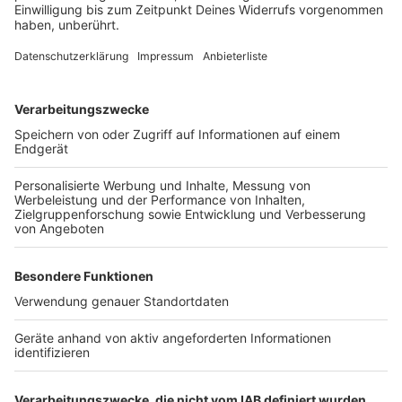
Bei euch läuft das Radio in der Küche, bei uns die
Küche im Radio. Starkoch Nelson Müller lädt uns
exklusiv in seinen Kitchen Club ein. Ab sofort versorgt
er uns täglich mit raffinierten Rezepten zum
Nachkochen oder Nachkochen lassen. Nelson nimmt
uns mit in seine Küche und weiht uns in die
Geheimnisse eines bekannten Profikochs ein. Der
Kitchen Club by Nelson Müller ist etwas für alle
Gourmets und Gourmüsen. Für alle von euch, die
wissen, dass Kardamom ein Gewürz ist und kein
Ersatzteil fürs Auto. Das ist "Foodtainment" der
Extraklasse. Feinste Küche, die man überall genießen
kann. Serviert in eurem Lieblingsradio. Bon Appetit -
oder wie Nelson es sagt: "Macht nix, wenn's
schmeckt!"
Nelson Müller live erleben? Hier gibt es
Infos zu den
Terminen
.