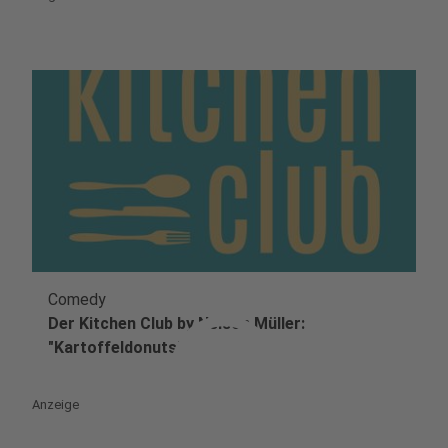
Comedy
play_circle
Der Kitchen Club by Nelson Müller:
"Kartoffeldonuts"
Anzeige