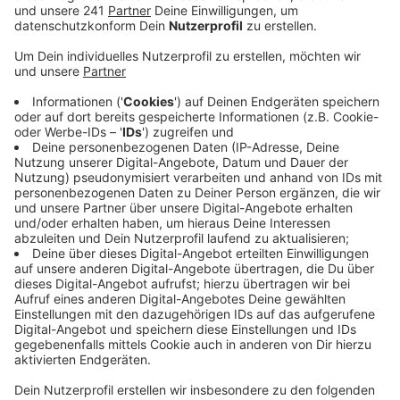
Für die Gewürzmischung
1 EL Rauchsalz
1 EL geräuchertes Paprikapulver
1 EL Zucker
1 TL Pfeffer
1 TL Zwiebelgranulat
1 TL Knoblauchgranulat
1 TL gemahlenen Ingwer
1 TL gemahlenen Kreuzkümmel
100 ml BBQ Sauce (zum Anrichten)
Anzeige
Und so bereitet ihr das Essen zu:
Anzeige
Kartoffeldonuts: