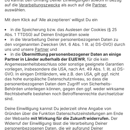
Kerntemperatur Thermometers versehen.
Bei 130 Grad im Backofen auf der mittleren
Schiene bis zu einer Kerntemperatur von 92 Grad
garen.
Das Fleisch in Küchenpapier oder "Butcher Paper"
wickeln und für etwa eine Stunde im
ausgeschalteten Backofen ruhen lassen.
Die Flüssigkeit aus der Konsicform in einen Topf
geben. Diesen erhitzen und die BBQ Sauce
einrühren.
Das Fleisch zerrupfen und die Soße aus dem Topf
hinein mischen.
Anzeige
Das ist der Kitchen Club by Nelson Müller:
Anzeige