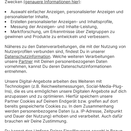
Die weiche Butter mit den Eiern aufschlagen.
Das gesiebte Mehl und die Stärke dazugeben und
mit den durchgedrückten Kartoffeln vermischen.
Mit Salz und Muskat abschmecken.
Pulled Pork:
Alle Gewürze in eine Tupperschüssel geben, diese
verschließen und kräftig schütteln.
Mit der Gewürzmischung das Fleisch einreiben,
mit Frischhaltefolie fest umwickeln und für 24
Stunden im Kühlschrank lagern.
Das Fleisch zwei Stunden vor dem Garbeginn aus
dem Kühlschrank nehmen und Raumtemperatur
annehmen lassen.
Die Fleischbrühe in eine Koncisform gießen, darauf
den Rost platzieren. Darauf das Fleisch. Das
Fleisch mittig mit dem Fühler eines