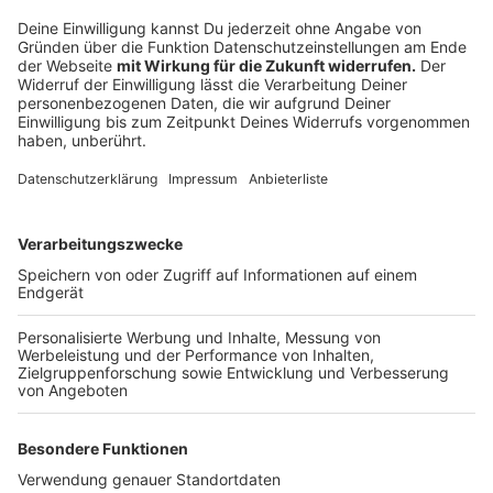
Das ist der Kitchen Club by Nelson Müller
Anzeige
Bei euch läuft das Radio in der Küche, bei uns die
Küche im Radio. Starkoch Nelson Müller lädt uns
exklusiv in seinen Kitchen Club ein. Ab sofort versorgt
er uns täglich mit raffinierten Rezepten zum
Nachkochen oder Nachkochen lassen. Nelson nimmt
uns mit in seine Küche und weiht uns in die
Geheimnisse eines bekannten Profikochs ein. Der
Kitchen Club by Nelson Müller ist etwas für alle
Gourmets und Gourmüsen. Für alle von euch, die
wissen, dass Kardamom ein Gewürz ist und kein
Ersatzteil fürs Auto. Das ist "Foodtainment" der
Extraklasse. Feinste Küche, die man überall genießen
kann. Serviert in eurem Lieblingsradio. Bon Appetit -
oder wie Nelson es sagt: "Macht nix, wenn's