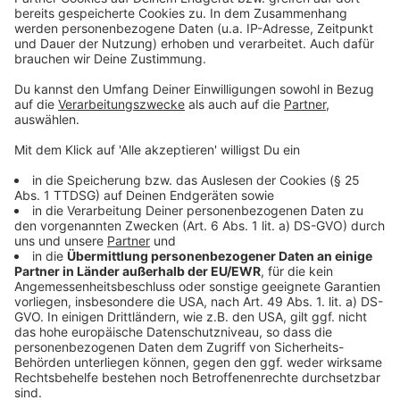
schneiden (am besten mit der
Aufschnittmaschine).
Die Zucchinistreifen in der Breite der
Maishuhnbrüste überlappend nebeneinander auf
eine leicht gebutterte Alufolie legen.
Die Maishuhnbrüste mit Salz und Pfeffer würzen
und fest in die Zucchini einrollen. Bei 180°C ca. 12
Minuten in den Ofen geben.
Paprika-Chorizoschaum:
Die Paprika, Schalottenwürfel und Chorizo in
Butter anschwitzen, mit dem Weißwein und dem
Fischfond ablöschen und bis auf ein Minimum
reduzieren.
Mit der Sahne auffüllen abschmecken und
passieren.
Anzeige