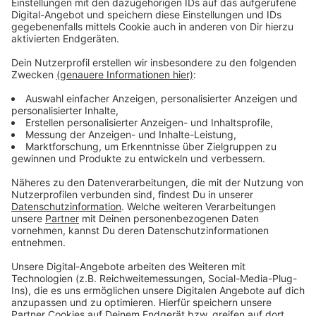
2 St. rote Paprika in Streifen
50g Butter
250ml Weißwein
500ml Sahne
100g Chorizo
Saft von einer Limone, Salz, Pfeffer
Dazu:
Mini-Mais und gebackenes Freiland-Eigelb
Anzeige
Und so bereitet ihr das Essen zu
Anzeige
Maishuhn:
Die Zucchini der Länge nach in dünne Streifen