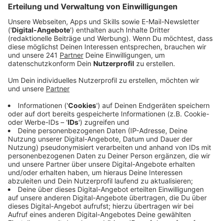
Das Rezept: "Maishuhnbrust mit Zucchini"
Anzeige
Zutaten für das Maishuhn:
2 Maishuhnbrüste
1 Zucchini
ca. 1-2 EL weiche Butter
100ml Weißwein
150ml Geflügeljus
100ml Sahne
Salz & Pfeffer
Zutaten für den Paprika-Chorizoschaum:
0,5l Fischfond
3 St. Schalotten in Streifen geschnitten