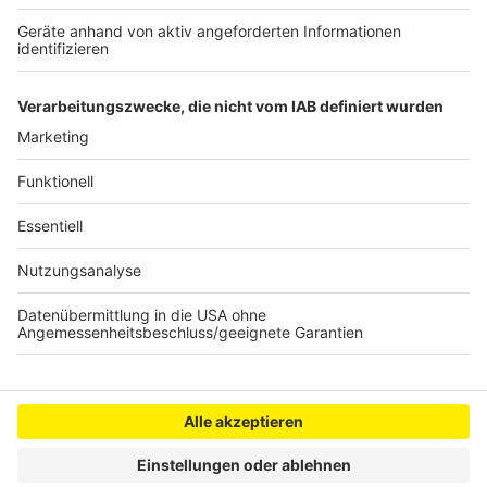
schmeckt!"
Nelson Müller live erleben? Hier gibt es
Infos zu den
Terminen
.
Anzeige
Anzeige
Anzeige
Anzeige