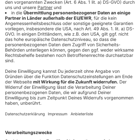
Özcan Cosar hat Nelson sich an eins seiner
powered by
Usercentrics Consent
Lieblingsgericht gewagt: Spaghetti Aglio e Oglio.
Management Platform
Anzeige
Das ist der Kitchen Club by Nelson Müller:
Anzeige
Bei euch läuft das Radio in der Küche, bei uns die
Küche im Radio. Starkoch Nelson Müller lädt uns
exklusiv in seinen Kitchen Club ein. Ab sofort versorgt
er uns täglich mit raffinierten Rezepten zum
Nachkochen oder Nachkochen lassen. Nelson nimmt
uns mit in seine Küche und weiht uns in die
Geheimnisse eines bekannten Profikochs ein. Der
Kitchen Club by Nelson Müller ist etwas für alle
Gourmets und Gourmüsen. Für alle von euch, die