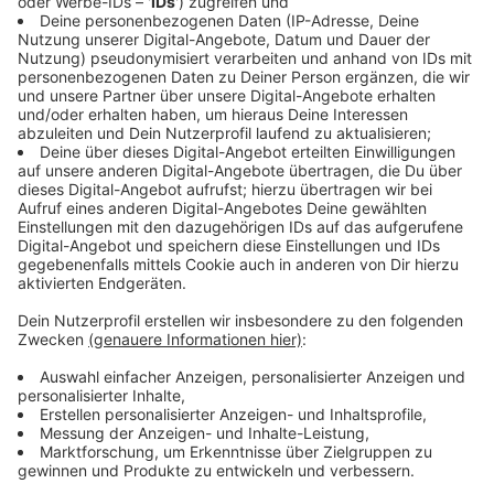
Das Rezept: "Pasta Aglio e Oglio"
Anzeige
Zutaten für die Pasta Aglio e Oglio:
500g Spaghetti
5 Knoblauchzehen
100ml extra natives Olivenöl
Pfeffer frisch gemahlen
2 Peperoni
5 Esslöffel Petersilie
Anzeige
Und so bereitet ihr das Essen zu: