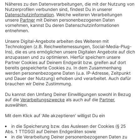
Anzeige
Wir benötigen Ihre
Zustimmung, um den YouTube
Video-Service zu laden!
Wir verwenden einen Service eines
Drittanbieters, um Videoinhalte
einzubetten. Dieser Service kann
Daten zu Ihren Aktivitäten
sammeln. Bitte lesen Sie die
Details durch und stimmen Sie der
Nutzung des Service zu, um dieses
Video anzusehen.
Mehr Informationen
Die neue Videofolge mit Nelson Müller - diesmal
wieder mit Starbegleitung: zusammen mit Comedian
Akzeptieren