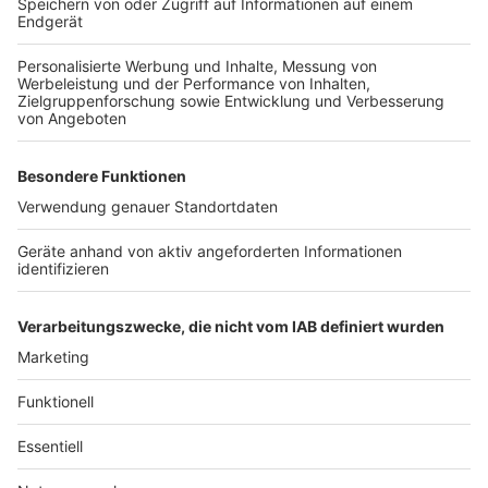
wissen, dass Kardamom ein Gewürz ist und kein
Ersatzteil fürs Auto. Das ist "Foodtainment" der
Extraklasse. Feinste Küche, die man überall genießen
kann. Serviert in eurem Lieblingsradio. Bon Appetit -
oder wie Nelson es sagt: "Macht nix, wenn's
schmeckt!"
Nelson Müller live erleben? Hier gibt es
Infos zu den
Terminen
.
Anzeige
Anzeige