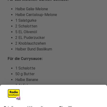
Halbe Galia-Melone
Halbe Cantaloup-Melone
1 Salatgurke
2 Schalotten
5 EL Olivenöl
2 EL Puderzucker
2 Knoblauchzehen
Halber Bund Basilikum
Für die Currysauce:
1 Schalotte
50 g Butter
Halbe Banane
1 Apfel
Ein Achtel Ananas
Ein Achtel Mango
Ein walnussgroßes Stück Ingwer