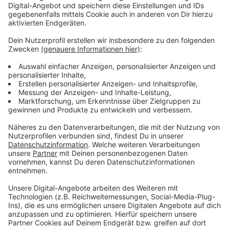
Die Zitronenschale fein abreiben, mit den
Thymianblättchen mischen und die Garnelen darin
wenden.
Je zwei Garnelen in die Brust füllen und die
Taschen mit einem Zahnstocher verschließen.
Den Backofen auf 80°C vorheizen. Das Fleisch mit
Salz und Pfeffer würzen und auf der Hautseite im
Butterschmalz so lange braten, bis es knusprig ist.
Wenden und im heißen Ofen bis auf eine
Kerntemperatur von 60°C fertig garen.
Gemüse:
Die Melonen halbieren, das Fruchtfleisch auslösen,
entkernen und in 1 cm große Stücke schneiden.
Die Gurke halbieren, entkernen und ebenfalls in
Würfel schneiden. Die Schalotten fein würfeln und
in Olivenöl anschwitzen, die Melonen- und
Gurkenwürfel dazugeben und das Ganze mit
etwas Puderzucker bestäuben.