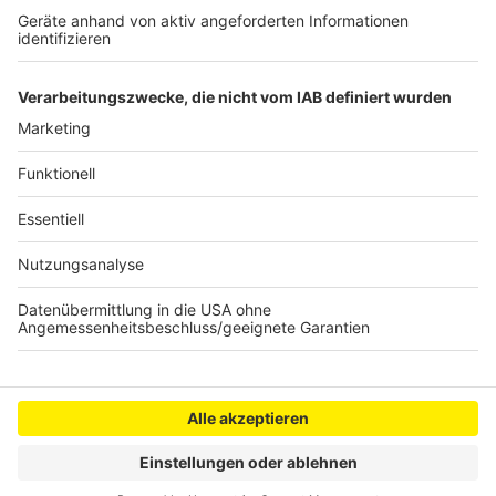
schmeckt!"
Nelson Müller live erleben? Hier gibt es
Infos zu den
Terminen
.
Anzeige
Anzeige
Anzeige
Anzeige