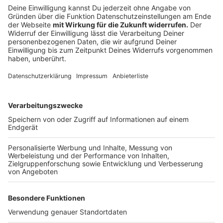
Das ist der Kitchen Club by Nelson Müller
Anzeige
Bei euch läuft das Radio in der Küche, bei uns die
Küche im Radio. Starkoch Nelson Müller lädt uns
exklusiv in seinen Kitchen Club ein. Ab sofort versorgt
er uns täglich mit raffinierten Rezepten zum
Nachkochen oder Nachkochen lassen. Nelson nimmt
uns mit in seine Küche und weiht uns in die
Geheimnisse eines bekannten Profikochs ein. Der
Kitchen Club by Nelson Müller ist etwas für alle
Gourmets und Gourmüsen. Für alle von euch, die
wissen, dass Kardamom ein Gewürz ist und kein
Ersatzteil fürs Auto. Das ist "Foodtainment" der
Extraklasse. Feinste Küche, die man überall genießen
kann. Serviert in eurem Lieblingsradio. Bon Appetit -
oder wie Nelson es sagt: "Macht nix, wenn's