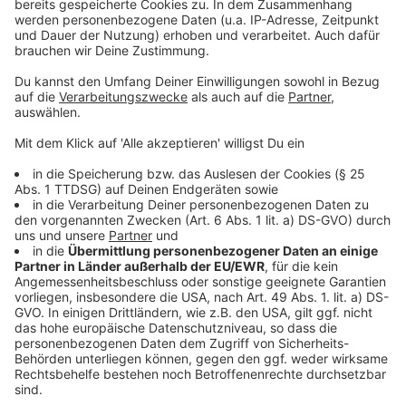
Bei niedriger Hitze im eigenen Saft garziehen
lassen. Das Gemüse mit Salz und Pfeffer würzen.
Currysauce:
Das Obst und den Ingwer schälen und in kleine
Würfel schneiden. Die Schalotte schälen, in
Scheiben schneiden und in Butter anschwitzen.
Das Obst und den Ingwer dazugeben, mit dem
Currypulver bestäuben und ebenfalls anziehen.
Mit Weißwein ablöschen, den Geflügelfond
dazugeben und etwas reduzieren.
Mit der Sahne auffüllen und die Sauce mit dem
Stabmixer pürieren. Durch ein Sieb passieren und
mit Salz, Pfeffer und Limettensaft
abschmecken.
Anzeige