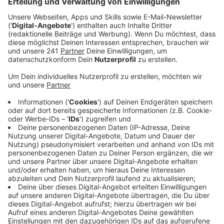
3 EL Mumbai-Currypulver
100ml Weißwein
200ml Geflügelfond
300ml Sahne
Saft von einer Limette
Anzeige
Und so bereitet ihr das Essen zu
Anzeige
Maispoularde:
In die Maispoulardenbrüste längs mit einem
Messer eine Tasche einschneiden. Die
Riesengarnelen schälen.
Die Thymianblättchen abstreifen und fein hacken.