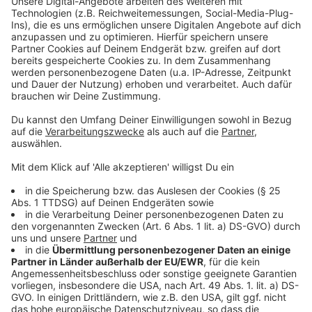
Steak in circa 3 cm dicke Scheiben schneiden.
Mit Salz und Pfeffer von beiden Seite würzen und
das Fleisch mit etwas Olivenöl beträufeln.
In der Grill- am besten Riffelpfanne auf hoher
Stufe anbraten. Tipp: Wenn das Steak klebt, noch
nicht umdrehen.
Sandwich:
Toastbrot mit Eisbergsalat belegen. Steak und
geschmorte Tomaten obendrauf legen und
karamellisierte Zwiebeln großzügig darauf
verteilen.
Mit Käsesoße übergießen und wieder mit
Toastbrot abdecken.
Zum Schluss:
Klassisch wird das Steak Sandwich halbiert
serviert. Guten Appetit.