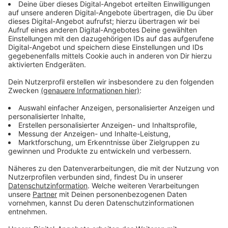
Röstzwiebeln:
Zwiebeln schälen und halbieren. In feine
Zwiebelstreifen schneiden.
Mit Öl in der Pfanne anbraten und schmoren
lassen. Zwiebel immer wieder schwenken damit,
sie schön karamellisieren.
Käsesauce:
Butter im Topf schmelzen und Mehl dazugeben.
Milch langsam einrühren, bis die Konsistenz
stimmt.
Topf ausstellen und den Bergkäse dazugeben.
Mit dem Schneebesen verrühren und mit Salz
abschmecken.
Anschließend scharfes Paprika Pulver dazugeben.
Steak: