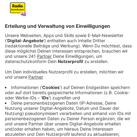
Wir benötigen Ihre
Zustimmung, um den YouTube
Video-Service zu laden!
Wir verwenden einen Service eines
Drittanbieters, um Videoinhalte
einzubetten. Dieser Service kann
Daten zu Ihren Aktivitäten
sammeln. Bitte lesen Sie die
Details durch und stimmen Sie der
Nutzung des Service zu, um dieses
Video anzusehen.
Mehr Informationen
Das Steak-Sandwich aus dem Hause Müller, hier könnt
ihr euch anschauen, wie Nelson es zubereitet.
Akzeptieren
Anzeige
powered by
Usercentrics Consent
Management Platform