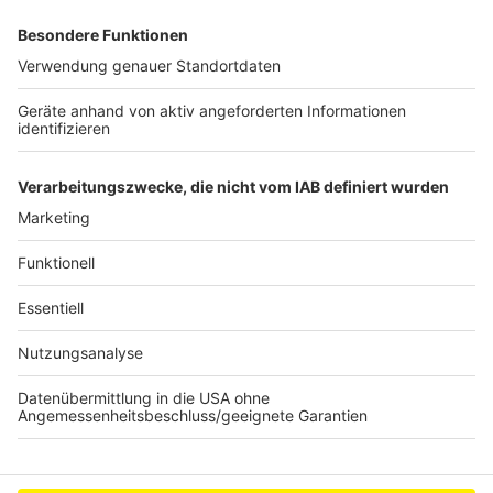
Extraklasse. Feinste Küche, die man überall genießen
kann. Serviert in eurem Lieblingsradio. Bon Appetit -
oder wie Nelson es sagt: "Macht nix, wenn's
schmeckt!"
Nelson Müller live erleben? Hier gibt es
Infos zu den
Terminen
.
Anzeige
Anzeige
Anzeige