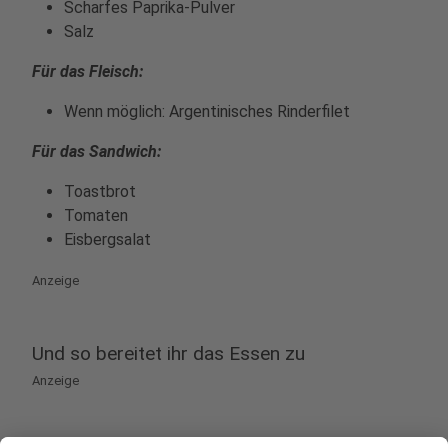
Scharfes Paprika-Pulver
Salz
Für das Fleisch:
Wenn möglich: Argentinisches Rinderfilet
Für das Sandwich:
Toastbrot
Tomaten
Eisbergsalat
Anzeige
Und so bereitet ihr das Essen zu
Anzeige