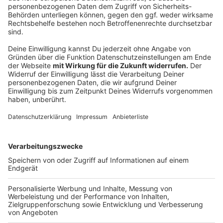
Anzeige
Das ist der Kitchen Club by Nelson Müller
Anzeige
Bei euch läuft das Radio in der Küche, bei uns die
Küche im Radio. Starkoch Nelson Müller lädt uns
exklusiv in seinen Kitchen Club ein. Ab sofort versorgt
er uns täglich mit raffinierten Rezepten zum
Nachkochen oder Nachkochen lassen. Nelson nimmt
uns mit in seine Küche und weiht uns in die
Geheimnisse eines bekannten Profikochs ein. Der
Kitchen Club by Nelson Müller ist etwas für alle
Gourmets und Gourmüsen. Für alle von euch, die
wissen, dass Kardamom ein Gewürz ist und kein
Ersatzteil fürs Auto. Das ist "Foodtainment" der