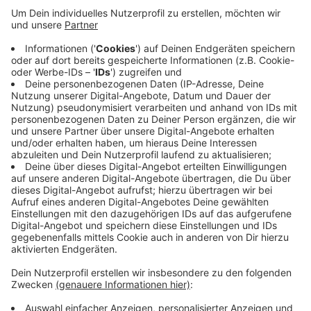
Das Rezept: "Zander mit Schinkenkruste"
Anzeige
Zutaten:
4 Stk. Zander
4 Scheiben Parmaschinken
100 g Sauerkraut
Anzeige
Und so bereitet ihr das Essen zu
Anzeige