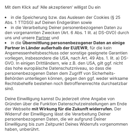
Zubereitung:
Den Zander in 4 gleich große Stücke schneiden.
Die Fischstücke auf der Hautseite gleichmäßig
mit Speck belegen und eine Tasche
hineinschneiden.
Dann mit Sauerkraut füllen und von der
Speckseite her anbraten. Im Ofen bei ca. 180
Grad fertig garen. Mit Salz, Pfeffer und etwas
Limonensaft würzen.
Anzeige
Das ist der Kitchen Club by Nelson Müller
Anzeige
Bei euch läuft das Radio in der Küche, bei uns die