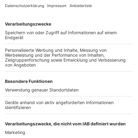
Küche im Radio. Starkoch Nelson Müller lädt uns
exklusiv in seinen Kitchen Club ein. Ab sofort versorgt
er uns täglich mit raffinierten Rezepten zum
Nachkochen oder Nachkochen lassen. Nelson nimmt
uns mit in seine Küche und weiht uns in die
Geheimnisse eines bekannten Profikochs ein. Der
Kitchen Club by Nelson Müller ist etwas für alle
Gourmets und Gourmüsen. Für alle von euch, die
wissen, dass Kardamom ein Gewürz ist und kein
Ersatzteil fürs Auto. Das ist "Foodtainment" der
Extraklasse. Feinste Küche, die man überall genießen
kann. Serviert in eurem Lieblingsradio. Bon Appetit -
oder wie Nelson es sagt: "Macht nix, wenn's
schmeckt!"
Nelson Müller live erleben? Hier gibt es
Infos zu den
Terminen
.
Anzeige