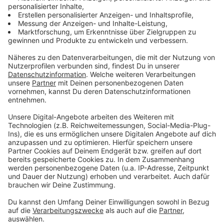
Wir benötigen Ihre
Zustimmung, um den YouTube
Video-Service zu laden!
Wir verwenden einen Service eines
Drittanbieters, um Videoinhalte
einzubetten. Dieser Service kann
Daten zu Ihren Aktivitäten
sammeln. Bitte lesen Sie die
Details durch und stimmen Sie der
Nutzung des Service zu, um dieses
Video anzusehen.
Mehr Informationen
Zander mit Parmaschinken und Rahmsauerkraut
Akzeptieren
Anzeige
powered by
Usercentrics Consent
Management Platform