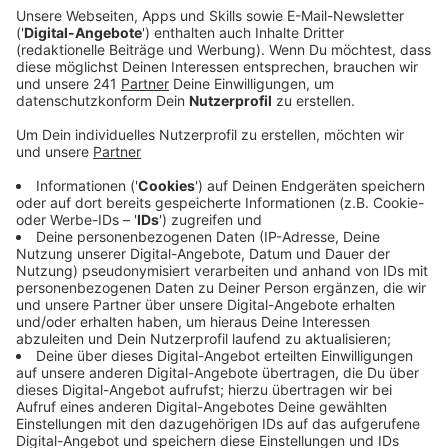
Anzeige
Der irische Sänger Dermot Kennedy veröffentlicht
seine neue Single "Kiss Me" aus dem kommenden
zweiten Studioalbum "Sonder", welches am 4.
November erscheinen soll. "Kiss Me" hat Dermot
zusammen mit Dan Smith (verantwortlich für Bastille),
KOZ (Kendrick Lamar, Dua Lipa) und Steve Mac (Pink,
Ed Sheeran) geschrieben. Produziert wurde der Song
von Mac und KOZ. Dermot wurden bereits 4 Gold-
Auszeichnungen der deutschen Single Charts verliehen
- für folgende Songs: "Power Over Me", "Giants",
"Outnumbered" und "Meduza’s Paradise" feat. Dermot
Kennedy.
Hier könnt ihr euch "Kiss Me" in voller Länge anhören.
Anzeige