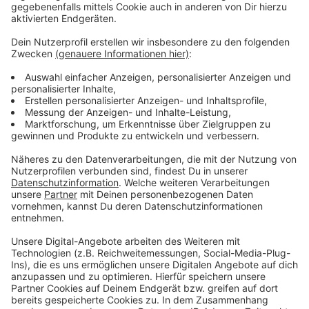
Wir benötigen Ihre
Zustimmung, um den YouTube
Video-Service zu laden!
Wir verwenden einen Service eines
Drittanbieters, um Videoinhalte
einzubetten. Dieser Service kann
Daten zu Ihren Aktivitäten
sammeln. Bitte lesen Sie die
Details durch und stimmen Sie der
Nutzung des Service zu, um dieses
Video anzusehen.
Mehr Informationen
Die neue Single von Dermot Kennedy - "Kiss Me".
Akzeptieren
Anzeige