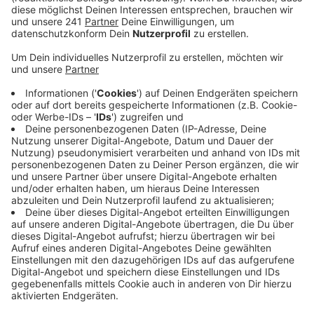
Veröffentlicht:
Dienstag, 10.03.2020 10:40
Anzeige
Für den Engpass gibt es laut DRK drei Gründe: Die zu
Ende gegangene Karnevalszeit, die Grippesaison – und
die Angst vor dem Coronavirus. Die Sorge, sich mit
dem Virus anzustecken sei aber unbegründet.
Momentan sieht das DRK kein Risiko. Selbst wenn
jemand mit dem Virus Blutspenden würde, wird die
Krankheit nicht über das Blut übertragen. Für viel
gefährlicher hält, dass DRK den aktuellen Engpass.
„Ohne Blutspenden werden Menschen sterben. Und
dann nicht am Coronavirus.“
Nächster Blutspendetermin: 18.03.2020