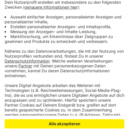
Leverkusen 51381 - Berg.Neukirchen
DRK-Begegnungsstätte
Burscheider Str.178
15:00 - 19:30 Uhr
Anzeige
Anzeige
Anzeige