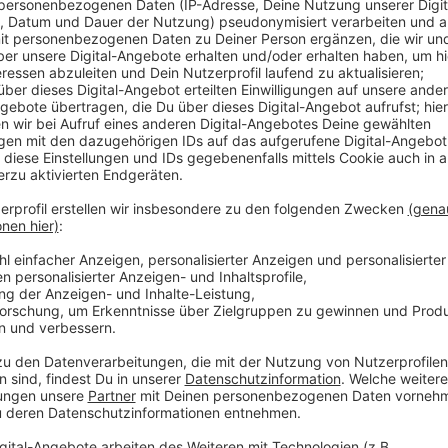
Auch Diabetes vom Typ 2 tritt laut dem Leverkusener
jungen Menschen auf – obwohl diese Variante eigentl
ist. Dabei hängt die Diabetes-Typ-2-Erkrankung oft
ist jedes elfte Kind stark übergewichtig, das hatte
gezeigt. Der Ärztesprecher sagt, diese Zahl sei vor 
durch mangelnde Sport- und Freizeitmöglichkeiten für
auszugleichen. Zudem fehle es an Aufklärung durch d
Anzeige
Weitere Meldungen aus Leverkusen
Anzeige
Vogelschutzkästen für Schule an der Wupper in Lev
Zoll kontrolliert Gastronomiebetriebe in Leverkusen