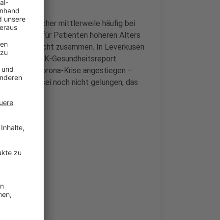
 Ärztesprecher mittlerweile häufig bei
ich typisch für Patienten höheren Alters
 mit Übergewicht zusammen. In Leverkusen
 zuletzt der AOK-Gesundheitsreport
allem in der Corona-Krise angestiegen –
 Kinder. Es sei noch nicht gelungen, das
ie Eltern.
erkusen