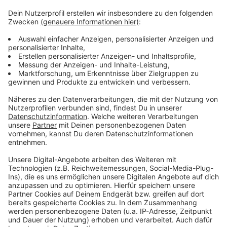
können.
Vom Verkehr betroffen würden vor allem die Ringstr.
und die Hitdorfer Straße sein. Eine Stellungnahme der
Bezirksregierung Düsseldorf wird für Mitte des
Monats erwartet. Die CDU hat außerdem eine Petition
gegen die aktuellen Pläne gestartet, an der
Leverkusener weiterhin teilnehmen können - die findet
ihr
hier
.
Anzeige
Anzeige