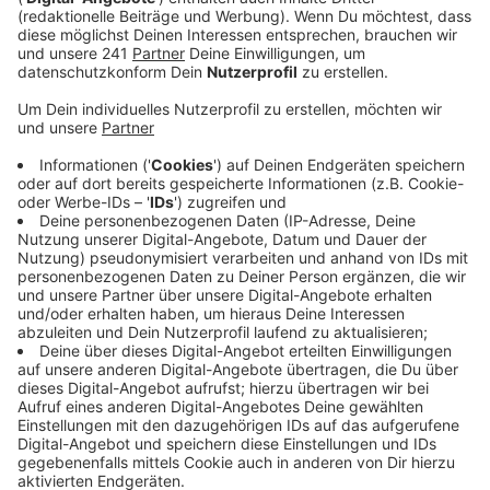
Anzeige
Zusammen mit SPD und Grünen hatte die Partei
zuletzt dafür gesorgt, dass die ursprünglich 18 Hektar
bereits auf acht Hektar verkleinert wurden. Das sei
zwar ein erster Erfolg für die Anwohner,
zufriedengeben will sich der Vorsitzende der CDU
Hitdorf Joshua Kraski mit den aktuellen
Änderungsplänen aber nicht.
Die Gutachten zeigen, dass die Aspekte Verkehr
und Naturschutz für Hitdorf eben noch nicht
ausreichend berücksichtigt sind. Ich glaube, dass
es in Zeiten, wo es um Nachhaltigkeit geht und
auch um eine innovative Regionalpolitik, diese
Aspekte nicht mehr vernachlässigt werden