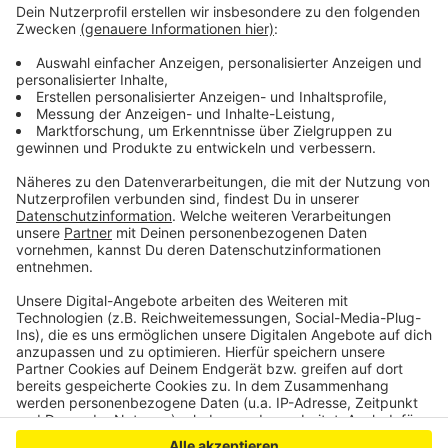
die Hot-Spots rund um die Glühwein-Buden gilt es zu
entzerren. Auch in Schlebusch soll dieses Jahr
erstmals ein Weihnachtsmarkt am Lindenplatz
stattfinden – bei diesem Plan bleiben die Veranstalter.
Wie groß und in welchem Rahmen soll sich aber erst
mit der neuen Verordnung der Landesregierung
nächste Woche am 10. August entscheiden.
Anzeige
Anzeige
Anzeige