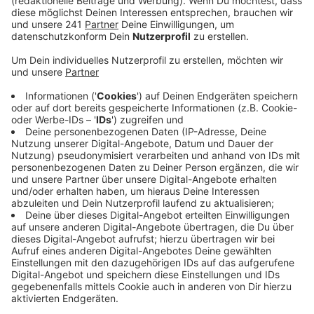
Weihnachtsmarkt in Wiesdorf in diesem Jahr. Die
Planungen für Christkindchen Markt und
Co. laufen demnach weiter auf Hochtouren.
Veröffentlicht:
Dienstag, 04.08.2020 15:09
Anzeige
Verträge mit Händlern haben die Veranstalter in
Opladen, Wiesdorf und Schlebusch schon
abgeschlossen. "Die Corona-Auflagen stellen uns vor
Herausforderungen. Wir sind aber zuversichtlich, dass
ein Event draußen im Winter stattfinden kann", heißt
von den Betreibern des Christkindchen Markt in
Wiesdorf und vom Bergischen Dorf in Opladen.
Sie arbeiten schon an entsprechenden Konzepten,
damit Besucher genügend Abstand halten. Vor allem