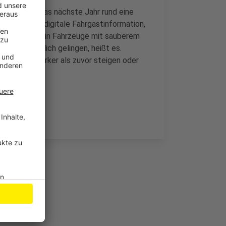
d Land für das nächste Jahr rund eine
in lückenlose digitale Fahrgastinformation,
struktur sowie in Fahrzeuge mit sauberem
wende wirklich gelingen, heißt es.
etpreise stärker als zuvor steigen oder