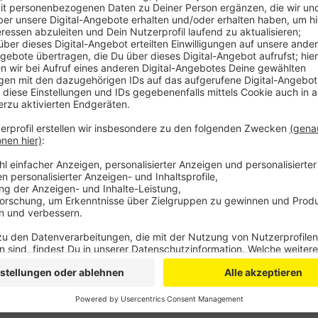
Die Verkehrswende könne nur gelingen, wenn Bund un
halbe Milliarde Euro zahlen. Fließen soll dieses Geld 
Investitionen in die moderne und barrierefreie Infra
Antrieb. Nur mit solchen Ausgaben könne die Verkehrs
Sollten Bund und Land nicht zahlen, müssten die Tick
das Angebot zusammengestrichen werden.
Anzeige