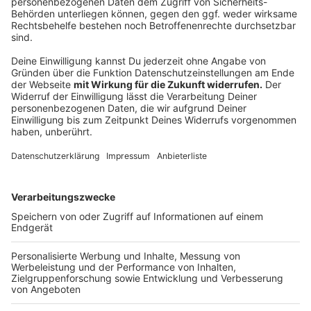
bleiben die Einsatzmöglichkeiten im Alltag noch
sehr begrenzt. Bei einigen Anbietern, wie zum
Beispiel Lieferando, kann Bitcoin allerdings bereits
als Zahlungsmittel eingesetzt werden. Bis
Bratwurst und Kölsch im Stadion mit virtuellem
Geld bezahlt werden können, wird es aber
vermutlich noch ein bisschen dauern.
Dennoch plant der Bundesligaverein sich auf Basis
der modernen Blockchain-Technologie
weiterzuentwickeln. Konkret angekündigt ist noch
nichts, aber Beispiele aus anderen Branchen zeigen
die Möglichkeiten: Im Online-Ticketsystem könnte
beispielsweise dafür gesorgt werden, dass
Eintrittskarten nicht illegal teurer weiterverkauft
werden. Außerdem könnten besondere digitale
Fanartikel erstellt werden, die durch die sichere
Datenverschlüsselung nur in einzigartiger
Stückzahl zur Verfügung stehen und nicht kopiert