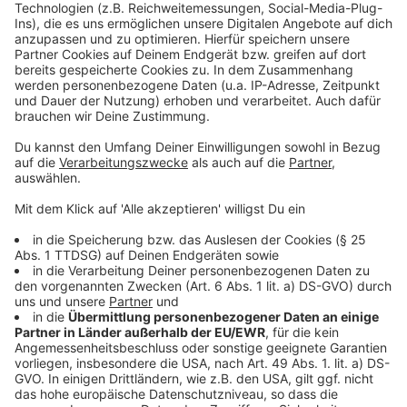
Risiko verbunden. Die Wechselkurse und damit der
Wert der Währungen schwanken enorm.
Experten raten deshalb - vor allem als Anfänger –
erstmal nur das zu investieren, was man auch bereit ist
zu verlieren. Wenn man sich mit den Technologien
intensiv auseinandersetzt und über verschiedene
Investierungsmöglichkeiten informiert, kann aber
mittlerweile schnell Gewinn erzielt werden.
Anzeige
Kryptowährung in unserem Alltag
Anzeige
Obwohl Kryptowährungen gerade in den letzten
Jahren wie Pilze aus dem Boden geschossen sind,