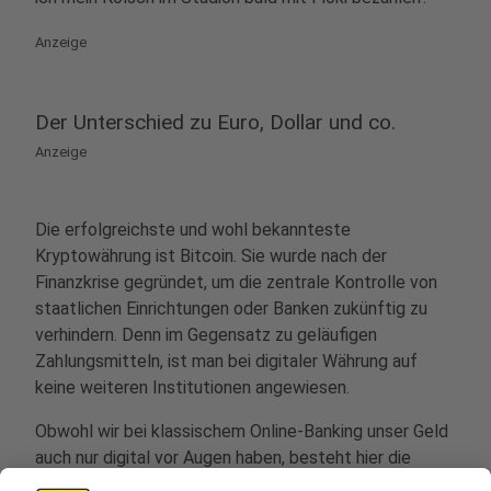
Anzeige
Der Unterschied zu Euro, Dollar und co.
Anzeige
Die erfolgreichste und wohl bekannteste
Kryptowährung ist Bitcoin. Sie wurde nach der
Finanzkrise gegründet, um die zentrale Kontrolle von
staatlichen Einrichtungen oder Banken zukünftig zu
verhindern. Denn im Gegensatz zu geläufigen
Zahlungsmitteln, ist man bei digitaler Währung auf
keine weiteren Institutionen angewiesen.
Obwohl wir bei klassischem Online-Banking unser Geld
auch nur digital vor Augen haben, besteht hier die
Möglichkeit es in sichtbare Scheine einzulösen. Das ist