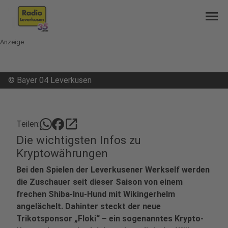
menu
Anzeige
©
Bayer 04 Leverkusen
open_in_new
Teilen:
Die wichtigsten Infos zu
Kryptowährungen
Bei den Spielen der Leverkusener Werkself werden
die Zuschauer seit dieser Saison von einem
frechen Shiba-Inu-Hund mit Wikingerhelm
angelächelt. Dahinter steckt der neue
Trikotsponsor „Floki“ – ein sogenanntes Krypto-