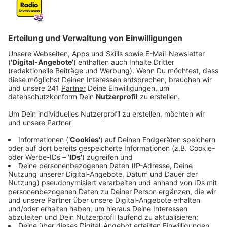
bei Kryptowährung nicht so einfach – hier befindet es
sich in einer digitalen Geldbörse, die selbstständig
online verwaltet wird. Das sorgt bei vielen für ein
komisches Gefühl, allerdings sollen Kryptowährungen
tatsächlich mehr Sicherheit bieten.
Der Begriff „krypto“ bedeutet „geheim/verborgen“ und
spielt auf die starke Verschlüsselung der Daten an.
Hierbei kommt die sogenannte Blockchain-
Technologie zum Einsatz, bei der gesicherte
Informationen wie Geldmengen oder Transaktionen
nicht mehr manipuliert werden können.
Die einzelnen digitalen Währungen unterscheiden sich
grundsätzlich in der Systematik, wie die digitalen Coins
hergestellt und ausgegeben werden. Bei Bitcoins
lösen beispielsweise Rechner mit einer hohen
Leistungsfähigkeit schwierige Aufgaben, um
Transaktionen zu validieren. Dafür werden die