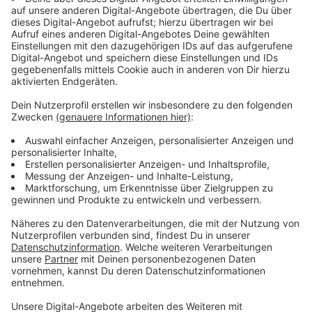
sogenannten "Miner" dann mit Coins belohnt. Floki
zählen zu der Gruppe der „Memecoins“ – das liegt an
dem Wikingerhund, der auch auf den Trikots der
Werkself zu sehen ist. Floki ist der Shiba-Inu-Welpe
von Tesla-Chef Elon Musk. Darauf basierend ist dann
die digitale Währung entstanden.
Anzeige
Virtuelles Geld als neue
Zukunftsabsicherung?
Anzeige
Obwohl die modernen Technologien viel Sicherheit
bieten, stellen digitale Währungen keine klassische
Absicherung dar. Der Krypto-Markt bleibt vorerst
höchst spekulativ und ist immer mit einem gewissen