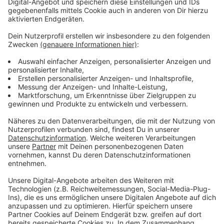
Dumme Fragen gibt es - wir liefern die
Antworten
Anzeige
Es soll ja bekanntlich keine dummen Fragen geben.
Aber sind wir mal ehrlich: Es gibt sie! Eine Sache fehlt
aber: Nämlich die Antwort. Die gibt es von uns. Dazu
haben wir uns valide Experten herangeholt, die die
wirklich dummen Fragen für euch trotzdem
fachgerecht beantworten.
Anzeige
Stellt Niklas Lünebach eine dumme Frage
Anzeige