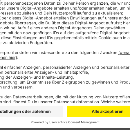
Rund um das beliebte Ausflugsziel soll sich in den 
nächstes Jahr könnte hier ein neues Hotel mit Resta
anderem für Hochzeiten und andere Events. Der Eige
alles so realisieren lässt, muss eine Machbarkeitsstu
Anzeige