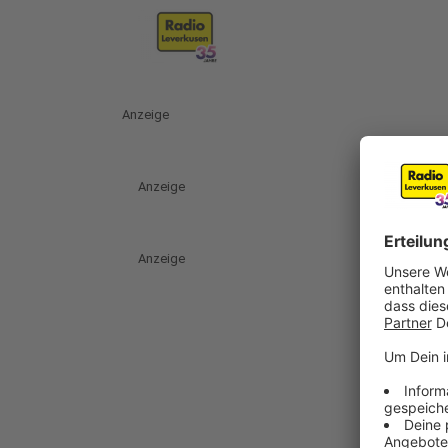
Anzeige
Anzeige
Anzeige