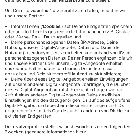
Veröffentlicht:
Freitag, 17.06.2022 10:34
Anzeige
Hitdorf hat in den vergangenen Jahren eine Dynamik
entwickelt – dementsprechend muss auch die
Infrastruktur mitwachsen, heißt es von der Hitdorfer
CDU. Sie hat die Menschen in Hitdorf aufgerufen,
online ihre Meinung und Vorschläge einzubringen. Eine
Idee ist beispielsweise die Ring- und Hitdorfer Straße
jeweils zur Einbahnstraße zu machen. Der frei
werdende Platz könnte dann Fahrradfahrern zu Gute
kommen.
Anzeige