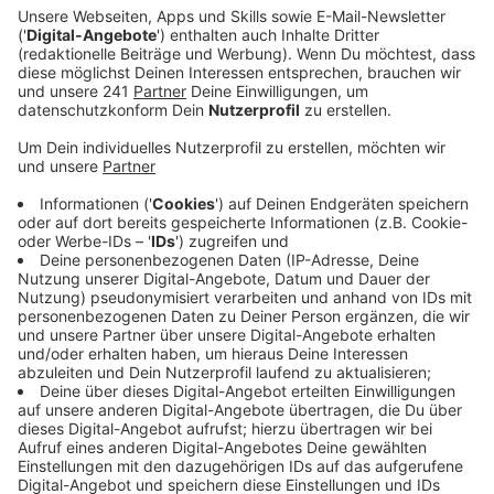
Veröffentlicht:
Dienstag, 17.03.2026 10:46
Anzeige
Zwei Mal genutzt
Anzeige
Aktuell sind drei Notrufsäulen in Betrieb: Am Hitdorfer
See, Silbersee und der Wacht am Rhein. Eigentlich
sollte eine weitere im Naherholungsgebiet an der
Hitdorfer Fähre dazu kommen – die wurde von der
Wasserbehörde der Stadt aber nicht genehmigt, so die
DLRG. An den Säulen kann man im Notfall schnell Hilfe
rufen. Bisher wurden sie zwei Mal erfolgreich genutzt,
um einen Brand zu melden. Die Feuerwehr konnte
dadurch frühzeitig eingreifen. Außerdem berichtet die