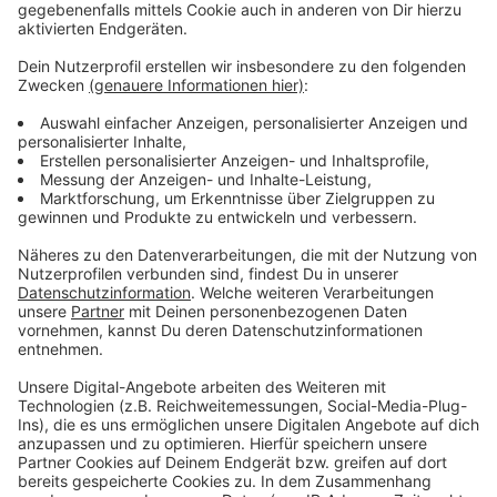
DLRG, dass die Notrufsäulen bisher nicht
missbräuchlich genutzt wurden.
Anzeige
Weitere Meldungen aus der Stadt
Anzeige
Junge Azubis gesucht: Messen in der Region
Leverkusen
Champions League: Bayer 04 Leverkusen gegen FC
Arsenal
Leverkusen: Heinrich-Brüning-Straße Bauarbeiten
Anzeige