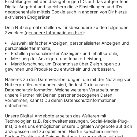
anderem der überdurchschnittliche Zuzug von Familien
mit Kindern und der Fachkräftemangel in der Branche.
Die Grundlage dafür, dass ein Kind überhaupt in einer
städtischen Kita oder Tagespflege aufgenommen
werden kann, ist der städtische Kita-Planer. Am 31.
Januar erhalten die Kitas die Freigabe für ihre Plätze
und können Zusagen verschicken. Wer hier einen Platz
bekommen möchte, sollte sich bis dahin im Kita-Planer
vorgemerkt haben. Einen Link findet ihr
hier
.
Anzeige
Weitere Meldungen aus Leverkusen
Anzeige
Neuer Gesprächstermin zum Leverkusener
Autobahnausbau