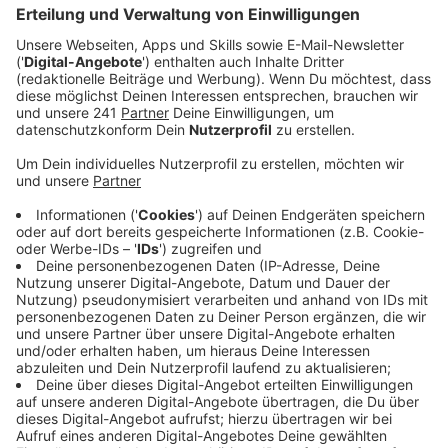
Veröffentlicht:
Mittwoch, 11.01.2023 15:41
Anzeige
Eine Einrichtung mit 70 neuen Plätzen an der
Nordseite des Henkelmännchenplatzes in der Neuen
Bahnstadt Opladen, 150 Plätze in der Kita Fester Weg
zwischen Lützenkirchen und Steinbüchel und die
umgebaute Johanneskirche in der Manforter
Scharnhorststraße, wo künftig 80 Kinder Platz finden.
Dennoch werden nicht direkt alle verfügbaren Plätze
vergeben. Dazu sei die Baubranche aktuell zu unsicher.
Aus diesem Grund werden zuerst nur so viele Kinder
aufgenommen, wie im Notfall auch in anderen
Einrichtungen betreut werden können. Auch wenn das
gute Nachrichten sind, fehlen nach wie vor rund 1000
Plätze bei uns in Leverkusen. Grund dafür sei unter