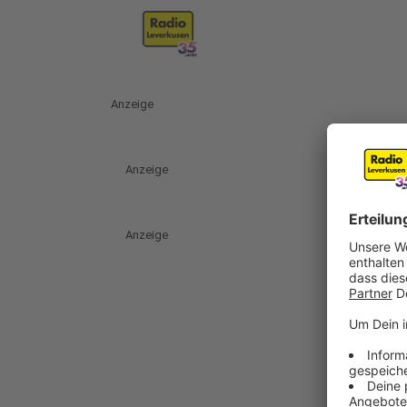
Anzeige
Anzeige
Anzeige