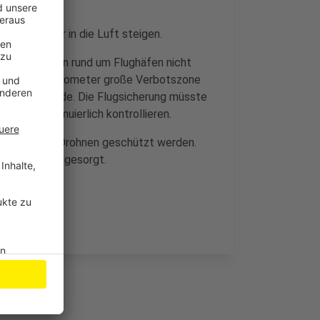
Drohnen mehr in die Luft steigen.
alb Kilometern rund um Flughäfen nicht
mmt eine 18 Kilometer große Verbotszone
ilweise ein Ende. Die Flugsicherung müsste
Höhe kontinuierlich kontrollieren.
n besser vor Drohnen geschützt werden.
e Situationen gesorgt.