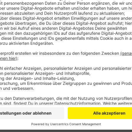
Damit dürften auch in Teilen Wiesdorf künftig keine 
Bislang dürfen Drohnen in einem Umkreis von eineinh
fliegen – das gilt auch für Köln und Düsseldorf. Ko
– dann hat die Spielerei auch bei uns in der Stadt te
dann nämlich den Luftraum im Bereich bis 1300 Meter 
Mit dem Aktionsplan sollen die deutschen Flughäfe
Denn die hatten zuletzt immer wieder für gefährlich
Anzeige