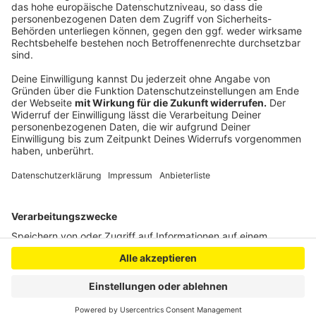
Gelsenkirchen ein Mammutzahn aus einer Baugrube
geborgen worden.
(dpa)
Anzeige
Anzeige
Anzeige
Anzeige