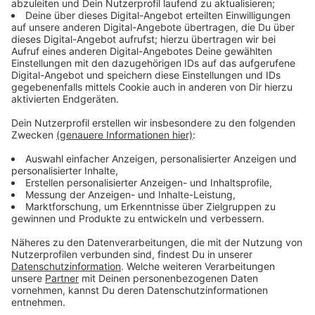
sein. Typisch seien die Rillen auf der Zahnoberfläche,
hieß es. Der Zahn sei mindestens 15.000 Jahre alt,
könne aber auch bis zu 125.000 Jahre alt sein. Die
"Rheinische Post" hatte zuerst über den Fund
berichtet.
Anzeige
"Manch einer wäre wahrscheinlich daran
vorbeigegangen"
Anzeige
Der 44-jährige Finder habe das Relikt, das zum
kulturellen Erbe des Rheinlands zählt, ordnungsgemäß
gemeldet. "Ich suche schon seit Jahren alte Schätze
am Rheinufer", sagte Wagner auf Anfrage. Er habe
schon Funde aus der Römer- und der Keltenzeit