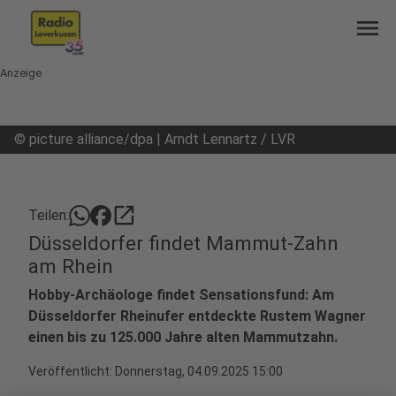
menu
Anzeige
©
picture alliance/dpa | Arndt Lennartz / LVR
open_in_new
Teilen:
Düsseldorfer findet Mammut-Zahn
am Rhein
Hobby-Archäologe findet Sensationsfund: Am
Düsseldorfer Rheinufer entdeckte Rustem Wagner
einen bis zu 125.000 Jahre alten Mammutzahn.
Veröffentlicht:
Donnerstag, 04.09.2025 15:00