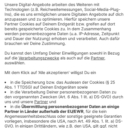
entdeckt. "Die Suche ist meine Leidenschaft."
Anzeige
Er habe auch schon Münzen, Uhren und Bomben-
Blindgänger am Rhein entdeckt. Den Mammutzahn
habe er direkt gegenüber dem Düsseldorfer
Fernsehturm gefunden. Zuerst habe er nicht gewusst,
was er da vor sich hatte. Das habe er dann schnell
herausgefunden. "Manch einer wäre wahrscheinlich
daran vorbeigegangen", sagte Wagner.
Anzeige
Beim Bau einer U-Bahn-Linie hatten Arbeiter in
Düsseldorf bereits 2012 den Stoßzahn eines
Mammuts entdeckt. Im gleichen Jahr war auch in