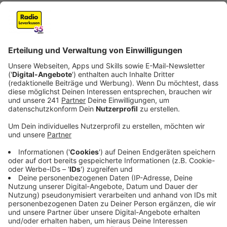
Anzeige
Der Düsseldorfer Hobby-Archäologe Rustem Wagner
hat am Rheinufer einen bis zu 125.000 Jahre alten
Mammutzahn gefunden. "Der Erhaltungszustand ist
ungewöhnlich gut", sagte Geoarchäologe Philipp
Schulte vom LVR-Amt für Bodendenkmalpflege in
Bonn. Bei dem vier Kilogramm schweren Objekt
handele es sich um den Backenzahn eines Mammuts.
"Der Fund wird jetzt im Ruhrmuseum Essen präpariert,
damit der Verfall aufgehalten wird", sagte Schulte.
Anzeige
Der rund 30 Zentimeter große Zahn müsse dauerhaft
unter Wasser von der Luft abgeschlossen gewesen