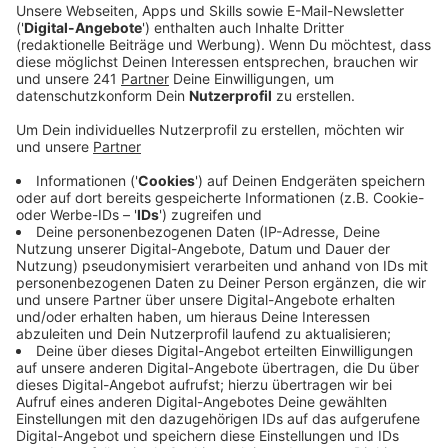
Opladen. Hier hatte der verkaufsoffene Sonntag
nicht den erhofften Erfolg.
Veröffentlicht:
Montag, 11.12.2023 10:36
Anzeige
Es hat nicht geregnet – trotzdem waren am frühen
Nachmittag nur wenige Besucher in der Opladener
Fußgängerzone unterwegs. Laut einer Sprecherin hat
zumindest der Weihnachtsmarkt und das
Turmbläserkonzert am späteren Nachmittag viele
Familien angelockt. Das Geschäft bei vielen Händlern
ist aber hinter den Erwartungen zurückgeblieben.
Der Einzelhandelsverband spricht von einem
deutlichen Rückgang der Kundenfrequenz im Vergleich
zu vor Nikolaus. Wegen der aktuell schwierigen Welt-