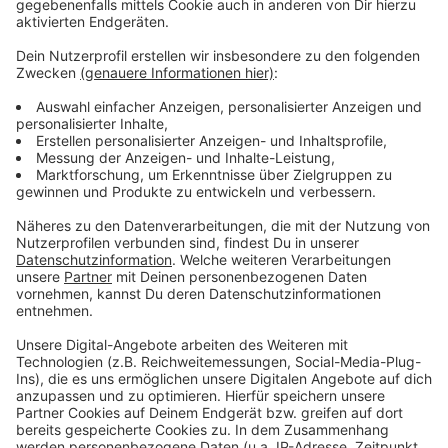
Lage und der Inflation seien viele Kunden sehr
preisbewusst unterwegs. Der Trend geht laut Verband
in diesem Jahr zu Do-it-yourself-
Weihnachtsgeschenken.
Anzeige
Weitere Meldungen aus Leverkusen
Anzeige
Junge Ideen im Leverkusener Stadtrat
Neue Schnellbuslinien starten in Leverkusen
Feuerwehr Leverkusen: Person aus Wupper geborgen
Anzeige