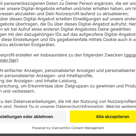
Anzeige
Laut Verwaltung hat weder einer der Anbieter eine k
selbst eine Entscheidung für eines der Konzepte ge
Stadtverwaltung dürfen E-Scooter im öffentlichen S
Ausleihe angeboten werden. Dafür brauchen die Anb
Anzeige