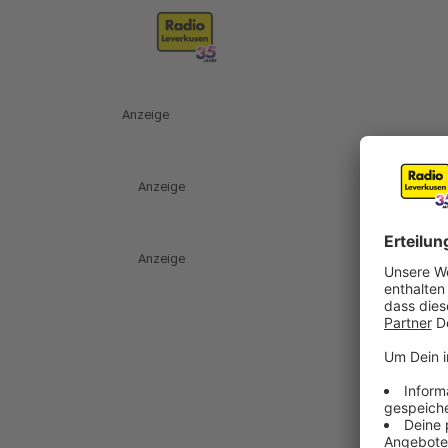
Anzeige
Anzeige
Anzeige