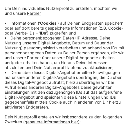
Anzeige
„So viele Vorteile und so viel Spaß die kleinen Flitzer
auch bringen – für uns steht die Sicherheit unserer
Mitarbeiter und Besucher im Vordergrund, heißt es
vom Chempark-Betreiber Currenta“. Bis zum
Werkseingang dürfe "gescootert werden" – danach
müssen Mitarbeiter mit dem Fahrrad, dem Auto oder
zu Fuß weiter. Die Chempark-Konferenz will das
Thema Elektro-Roller aber weiter beobachten und in
einigen Monaten gegebenenfalls nochmal neu
bewerten.
Anzeige