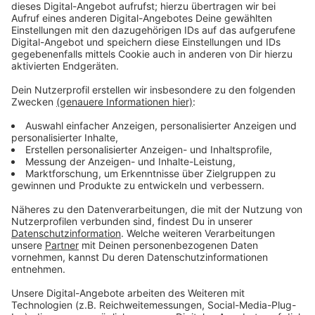
Pandemie-Betrieb weiter. Die Verantwortlichen
hoffen, das Übergangs-Büro ab nächster Woche
wieder nutzen zu können. Zuerst hatte die Rheinische
Post über die Büro-Schließung berichtet.
Trotz der schwierigen Situation zieht die Tafel eine
positive Bilanz für das Corona-Jahr 2020: Besonders
die Hilfsbereitschaft der Menschen in Leverkusen in
Sachen Geld- oder Lebensmittelspenden habe die
Hilfsinitiative sehr gefreut, sagen die
Verantwortlichen.
Allerdings hatte sie deutlich weniger Kunden als im
Vorjahr. Noch immer sind viele Abholer wegen Corona
sehr vorsichtig und an den Ausgabestellen ist nicht so
viel los wie vor der Pandemie, sagt die Tafel. Schon
allein durch die zeitweisen Schließungen gab es im
vergangenen Jahr rund 60 Prozent weniger Tafel-
Kunden. Vor allem viele ältere Menschen seien aus