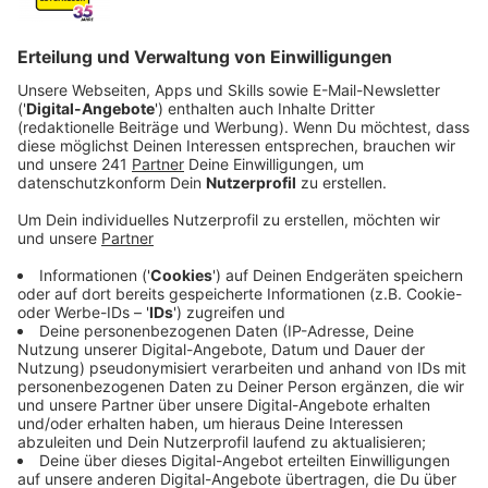
Anzeige
„Unser Büro ist bis auf Weiteres geschlossen“ – mit
dieser Negativ-Meldung ist die Leverkusener Tafel ins
neue Jahr gestartet. Viele Bedürftige hatten
eigentlich schon Termine, um ihre Ausweise zu
verlängern. Sie können aus Kulanz auch weiterhin das
Angebot der Tafel nutzen. Neue Kunden können sich
aktuell allerdings nicht registrieren. Die Ehrenamtler
hoffen, dass sie die Büroarbeit möglichst bald wieder
aufnehmen können. Möglich macht das ein neuer Büro-
Container auf dem Wiesdorfer Tafel-Gelände. Mit dem
hat kurzfristig die Küppersteger Spedition Niesen
ausgeholfen. Hier muss jetzt allerdings noch
entsprechende Technik installiert werden.
Die Lebensmittelausgabe der Tafel läuft im normalen