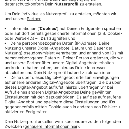
Richrath. Rückblickend sagt er aber auch, dass die
Stadt vor einem Jahr keine Fehler gemacht habe.
Veröffentlicht:
Donnerstag, 14.07.2022 05:46
Anzeige
Um eine Katastrophe wie vor einem Jahr zu verhindern,
will die Stadt unter anderem die Deiche ausbauen und
Flächen entsiegeln. Außerdem will die Stadt die Bürger
künftig auf verschiedenen Kanälen besser warnen –
z.B. auf sozialen Netzwerken. Zudem baut die Stadt
gerade weitere Sirenen im Stadtgebiet auf. Zur
besseren Überwachung der Flusspegel richtet der
Wupperverband derzeit neue Messstellen ein. Was die
Stadt noch in Sachen Hochwasserschutz plant, hört
ihr in unserem
Podcast
.