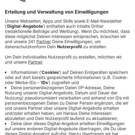
Veröffentlicht:
Donnerstag, 19.12.2024 12:34
Anzeige
Technisches Equipment wie iPads,
Notebooks und Beamer
Anzeige
Pestalozzischule, KGS Möwenschule und Käthe-
Kollwitz. Das sind nur drei Beispiele der Schulen bei
uns in Leverkusen, in die in den vergangenen Wochen
eingebrochen wurde. Die Stadt Leverkusen zieht
daraus auf Drängen der Schulen jetzt Konsequenzen.
Über die Weihnachtsferien werden sämtliche mobilen
Endgeräte, sowie technisches Equipment aus den