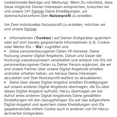
Veröffentlicht:
Donnerstag, 13.08.2020 09:42
Anzeige
An der Grundschule Morsbroicher Straße in
Schlebusch hieß es: Maximal zwei Erwachsene pro
Schulneuling durften mit auf das Schulgelände. Bei der
Einteilung der Gruppen hat die Schule nach eigenen
Angaben darauf geachtet, dass befreundete Kinder
gemeinsam starten können.
An vielen Grundschulen in unserer Stadt durften nur die
engsten Familienmitglieder mit dabei sein. An der
Gemeinschafts-
Grundschule Dönhoffstaße in Wiesdorf und
der Katholischen Grundschule gab es insgesamt vier
neue Klassen. Großeltern durften auch mit dabei sein,