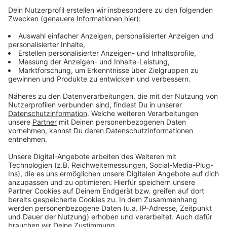
aber nur weil die Einschulung draußen auf dem
Schulhof stattfand. Dieses Mal durfte der Schulchor
nicht singen. Alle Kinder mussten eine Maske tragen
und Abstand halten. Die Einschulung der Klassen lief
zeitversetzt. So hat es auch an der
Gemeinschaftsgrundschule in Opladen
funktioniert. Nur die engsten Familienmitglieder waren
dabei. Der Gottesdienst fiel aus.
Anzeige
Anzeige