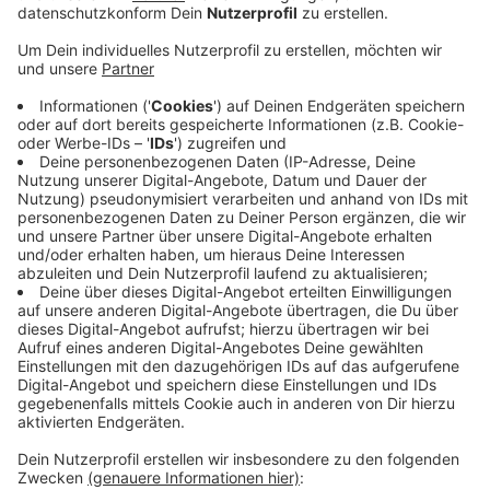
Anzeige
Grund für die eintägige Vollsperrung sind die in der
vergangenen Woche gestarteten Arbeiten an der
Brücke und der Rampe zum Brückenpark.
Um über die Bahngleise zur Neuen Bahnstadt zu
kommen, müssen Fußgänger und Fahrradfahrer am
Dienstag den Umweg über die Bahnhofsbrücke
nehmen.
Spätestens am Freitag sollen die Arbeiten
abgeschlossen und die Campusbrücke und die
Brückenpark-Rampe wieder uneingeschränkt nutzbar
sein.
Anzeige