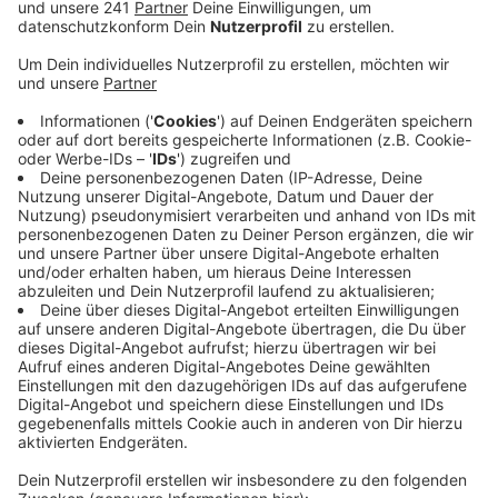
2G-Regel im Einzelhandel dämpft bei vielen die
Shoppinglust, sagt der Handelsverband Rheinland.
Veröffentlicht:
Freitag, 17.12.2021 13:16
Anzeige
Weniger Kunden, aber dafür mehr Personal für die
Kontrollen der Einhaltung von 2G – die aktuelle
Situation sei für viele Einzelhändler frustrierend, sagt
der Handelsverband Rheinland. Zwar würden die
Kunden an den Eingängen sehr verständnisvoll auf die
Kontrollen reagieren, trotzdem sehen die Einzelhändler
darin einen weiteren Vorteil für den Online-Handel. Sie
hoffen deswegen in den kommenden Tagen auf die
Last-Minute-Shopper. Besonders beliebt sind laut
dem Handelsverband dieses Jahr Produkte aus den
Bereichen Fitness und Wohlbefinden, aber auch Deko