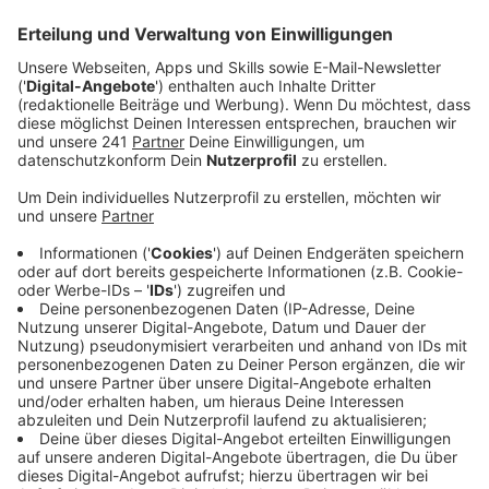
Anzeige
Hubsteiger kann Pylone vom Eis befreien
Anzeige
Zuerst sollte ein Hubschrauber die Brückenträger vom
Eis befreien, das hat aber nicht einwandfrei
funktioniert - im Anschluss konnte ein sogenannter
Hubsteiger, den man mechanisch in die Höhe fahren
kann, das Eis auf dem Pylon der Kölner Seite
entfernen. Jetzt ist auch die Leverkusener Seite frei
und der Verkehr darf wieder fließen.
Anzeige