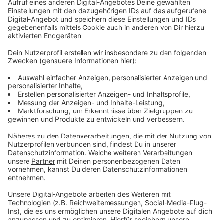
Unfälle durch herabstürzende Eiszapfen
Anzeige
Die Brücke war am Morgen voll gesperrt worden, weil
immer wieder Eiszapfen auf die Fahrbahn gefallen
waren – die hatten schon für vier Unfälle gesorgt, am
Vorabend hatte die Autobahn GmbH bereits eine Spur
gesperrt. Die Autobahn GmbH will jetzt nach Lösungen
suchen, wie diese Situation in Zukunft möglichst
vermieden werden kann.
Anzeige
Weitere Meldungen aus Leverkusen
Anzeige