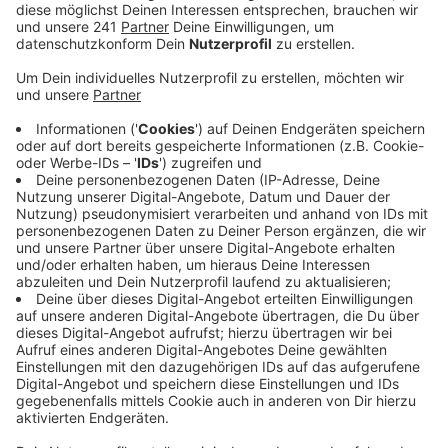
Donnerstag zumindest ein bisschen aufatmen.
Die Elternbeiträge werden im April wegen der
Corona-Krise landesweit ausgesetzt, das Land
übernimmt
50 Prozent des Ausfalls an den
städtischen Einnahmen.
Die Leverkusener FDP lobt
diese schnelle Hilfeleistung der Landesregierung in
Zeiten der Corona-Krise.
Veröffentlicht:
Freitag, 27.03.2020 13:10
Anzeige
“Das ist ein wichtiges Zeichen für alle Eltern in
Leverkusen”, so
FDP-Ratsgruppensprecherin
Monika Ballin-Meyer-Arens. Zu Zeiten eines
Kontaktverbotes werde den Familien bei uns in der
Stadt ohnehin schon viel abverlangt. Diese
Entlastung sei ein Zeichen der Anerkennung.”