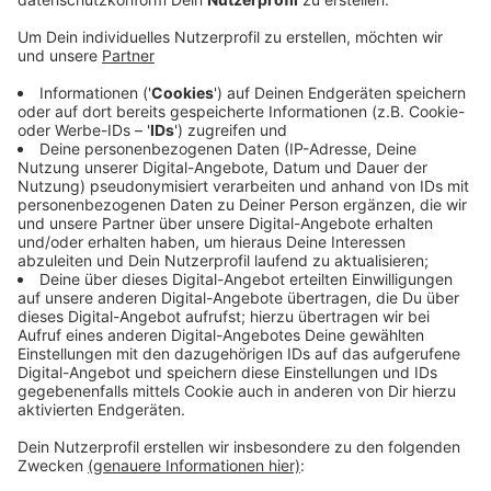
Anzeige
Um die Elternzeit künftig besser planen zu können
veranstaltet nun die Stadt eine Infoveranstaltung zum
Thema : ElterngeldPlus. Die Veranstaltung findet am
Donnerstag von 18:00 bis 20:00 Uhr im Rathaus statt.
Die Stadt klärt über verschiedene
Bezugsmöglichkeiten, sowie eine gezielte Nutzung
des Elterngeldes auf.
Interessierte können sich noch per E-mail anmelden:
anna.schwiertz@stadt.leverkusen.de
Anzeige