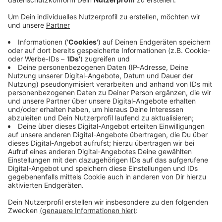
Anzeige
Um die Elternzeit künftig besser planen zu können
veranstaltet nun die Stadt eine Infoveranstaltung zum
Thema : ElterngeldPlus. Die Veranstaltung findet am
Donnerstag von 18:00 bis 20:00 Uhr im Rathaus statt.
Die Stadt klärt über verschiedene
Bezugsmöglichkeiten, sowie eine gezielte Nutzung
des Elterngeldes auf.
Interessierte können sich noch per E-mail anmelden:
anna.schwiertz@stadt.leverkusen.de
Anzeige