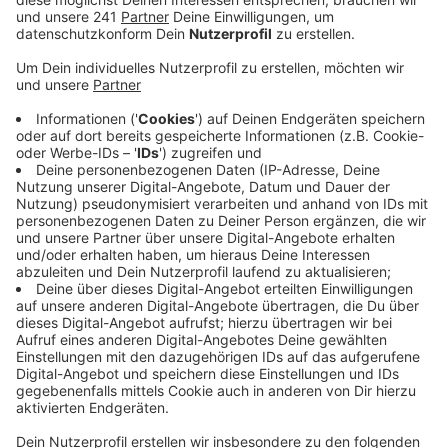
für einige umliegende Krankenhäuser. Der
Elternverein Mother Hood übt scharfe Kritik.
Veröffentlicht:
Dienstag, 10.12.2019 05:59
Anzeige
„Zwei Frauen in den Wehen mussten wir nach Opladen
weiterleiten“, so eine Sprecherin des Klinikums.
Ansonsten hätte die Vorab-Information über den
geschlossenen Kreissaal gut funktioniert. Der
Elternverein Mother Hood sieht das etwas anders:
Werdende Mütter hätten auf die umliegenden
Krankenhäuser ausweichen müssen. Dadurch wären sie
dazu gezwungen gewesen, ihr Kind in irgendeiner –
aber nicht in ihrer Wunschklinik – zu bekommen. Und
auch die umliegenden Kliniken seien mit den
zusätzlichen Patienten überlastet gewesen. Einige