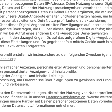
Comedy
Elvis Eifel - Das Dschungeltel
Anzeige
Vorstellen brauchen wir ihn euch nicht. Seit 2003 trei
seine Späße am Telefon mit seinen Hörerinnen und Hö
müssen am Ende mit lachen - wenn auch nicht immer. 
bekommen könnt, ist Elvis nun unter die Podcaster 
die Uhr zur Verfügung. Hier bekommt Ihr außerdem den
Telefonate in längerer Version. Elvis wird sich mit K
Telefonate aus den letzten zwei Jahrzehnten unterha
ergangen ist und wobei er selbst mal ins Schleuder
und bitte nicht erschrecken, wenn dabei das Telefon k