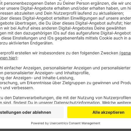
Anzeige
Comedy
Elvis Eifel - "der Hühner-Baron
Anzeige
Anzeige