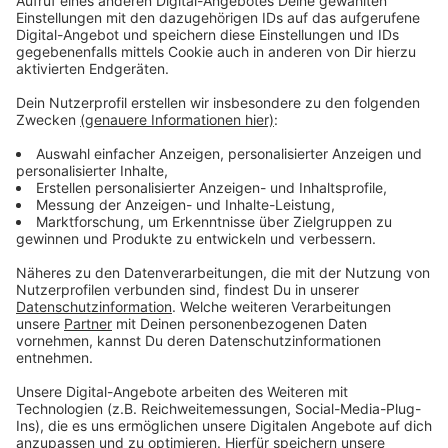
Anzeige
Anzeige
Vorstellen brauchen wir ihn euch nicht. Seit 2003
treibt Jürgen Bangert nun als "Elvis Eifel" seine Späße
am Telefon mit seinen Hörerinnen und Hörern im Radio.
Aber selbst seine 'Opfer' müssen am Ende mit lachen -
wenn auch nicht immer. Und weil ihr nicht genug von
ihm bekommen könnt, ist Elvis nun unter die Podcaster
gegangen. Somit steht euch Elvis rund um die Uhr zur
Verfügung. Hier bekommt Ihr außerdem den
"Directors-Cut" - die Original-Telefonate in längerer
Version. Elvis wird sich mit Kollegen und ehemaligen
"Opfern" über die Telefonate aus den letzten zwei
Jahrzehnten unterhalten. Wir erfahren auch, wie es ihm
dabei ergangen ist und wobei er selbst mal ins