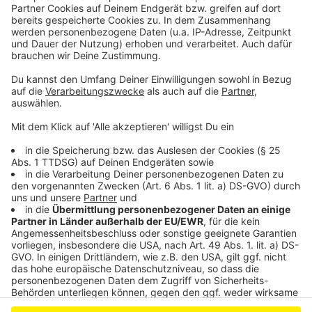
Schleudern gekommen ist. Viel Spaß beim Zuhören und
bitte nicht erschrecken, wenn dabei das Telefon
klingelt. Es muss ja nicht unbedingt Elvis Eifel dran
sein.
Anzeige
Anzeige
Anzeige
Anzeige