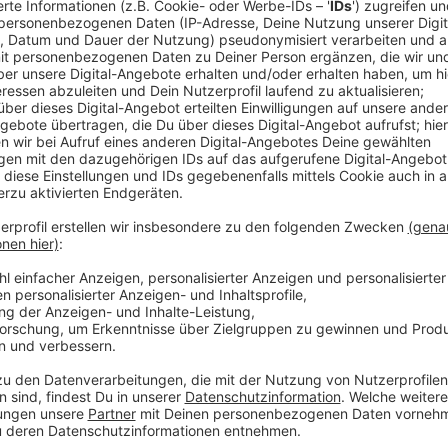
Anzeige
Comedy
Elvis Eifel - Der Podcast: "Bu
Anzeige
Anzeige
Vorstellen brauchen wir ihn euch nicht. Seit 2003 trei
seine Späße am Telefon mit seinen Hörerinnen und Hö
müssen am Ende mit lachen - wenn auch nicht immer. 
bekommen könnt, ist Elvis nun unter die Podcaster 