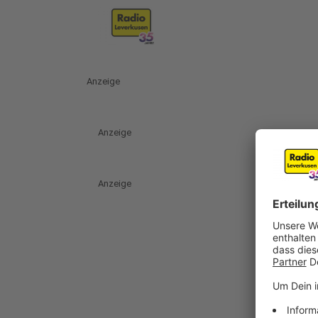
Anzeige
Anzeige
Anzeige