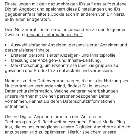
Anzeige
Vorstellen brauchen wir ihn euch nicht. Seit 2003
treibt Jürgen Bangert nun als "Elvis Eifel" seine Späße
am Telefon mit seinen Hörerinnen und Hörern im Radio.
Aber selbst seine 'Opfer' müssen am Ende mit lachen -
wenn auch nicht immer. Und weil ihr nicht genug von
ihm bekommen könnt, ist Elvis nun unter die Podcaster
gegangen. Somit steht euch Elvis rund um die Uhr zur
Verfügung. Hier bekommt Ihr außerdem den
"Directors-Cut" - die Original-Telefonate in längerer
Version. Elvis wird sich mit Kollegen und ehemaligen
"Opfern" über die Telefonate aus den letzten zwei
Jahrzehnten unterhalten. Wir erfahren auch, wie es ihm
dabei ergangen ist und wobei er selbst mal ins
Schleudern gekommen ist. Viel Spaß beim Zuhören und