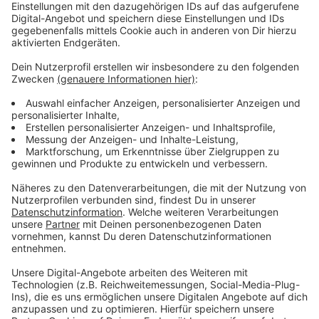
Anzeige
Vorstellen brauchen wir ihn euch nicht. Seit 2003
treibt Jürgen Bangert nun als "Elvis Eifel" seine Späße
am Telefon mit seinen Hörerinnen und Hörern im Radio.
Aber selbst seine 'Opfer' müssen am Ende mit lachen -
wenn auch nicht immer. Und weil ihr nicht genug von
ihm bekommen könnt, ist Elvis nun unter die Podcaster
gegangen. Somit steht euch Elvis rund um die Uhr zur
Verfügung. Hier bekommt Ihr außerdem den
"Directors-Cut" - die Original-Telefonate in längerer
Version. Elvis wird sich mit Kollegen und ehemaligen
"Opfern" über die Telefonate aus den letzten zwei
Jahrzehnten unterhalten. Wir erfahren auch, wie es ihm
dabei ergangen ist und wobei er selbst mal ins
Schleudern gekommen ist. Viel Spaß beim Zuhören und
bitte nicht erschrecken, wenn dabei das Telefon