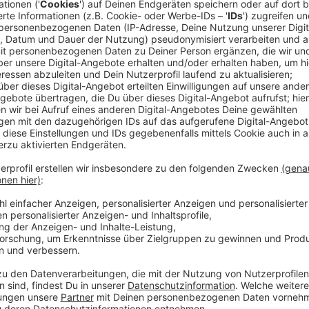
Anzeige
Comedy
Elvis Eifel - Der Podcast: "Ei
Anzeige
Anzeige
Vorstellen brauchen wir ihn euch nicht. Seit 2003 trei
seine Späße am Telefon mit seinen Hörerinnen und Hö
müssen am Ende mit lachen - wenn auch nicht immer. 