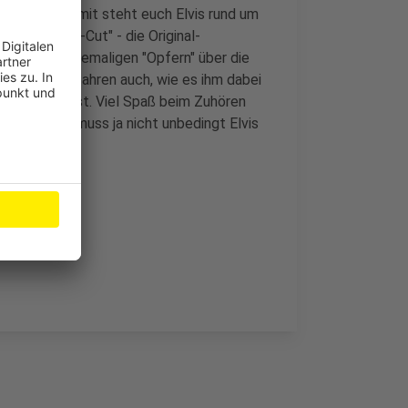
gegangen. Somit steht euch Elvis rund um
 "Directors-Cut" - die Original-
ollegen und ehemaligen "Opfern" über die
lten. Wir erfahren auch, wie es ihm dabei
n gekommen ist. Viel Spaß beim Zuhören
lingelt. Es muss ja nicht unbedingt Elvis