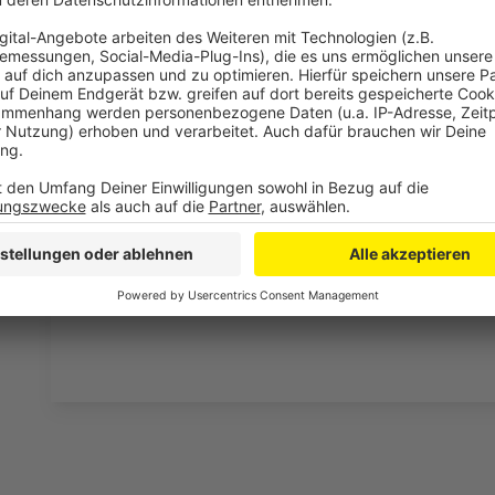
bekommen könnt, ist Elvis nun unter die Podcaster 
die Uhr zur Verfügung. Hier bekommt Ihr außerdem den
Telefonate in längerer Version. Elvis wird sich mit K
Telefonate aus den letzten zwei Jahrzehnten unterha
ergangen ist und wobei er selbst mal ins Schleuder
und bitte nicht erschrecken, wenn dabei das Telefon k
Eifel dran sein.
Anzeige
Anzeige