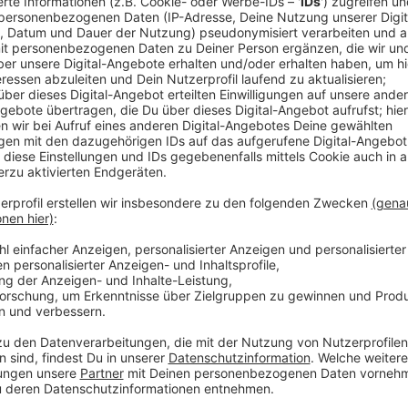
Anzeige
Comedy
Elvis Eifel - Der Podcast: "Fer
Anzeige
Anzeige
Vorstellen brauchen wir ihn euch nicht. Seit 2003 trei
seine Späße am Telefon mit seinen Hörerinnen und Hö
müssen am Ende mit lachen - wenn auch nicht immer. 
weitermachen möchte, benötigt er eure Unterstützun