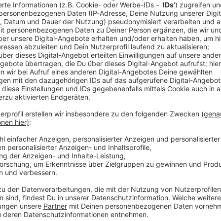
Comedy
Elvis Eifel - Der Podcast: "Heiz
Anzeige
Anzeige
Vorstellen brauchen wir ihn euch nicht. Seit 2003 trei
seine Späße am Telefon mit seinen Hörerinnen und Hö
müssen am Ende mit lachen - wenn auch nicht immer. 
bekommen könnt, ist Elvis nun unter die Podcaster 
die Uhr zur Verfügung. Hier bekommt Ihr außerdem den
Telefonate in längerer Version. Elvis wird sich mit K