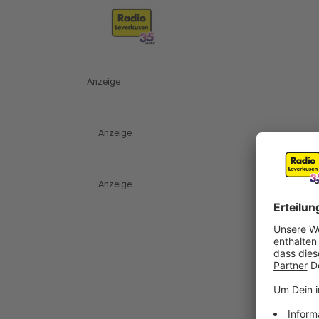
Anzeige
Anzeige
Anzeige