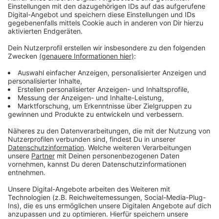
Anzeige
Vorstellen brauchen wir ihn euch nicht. Seit 2003
treibt Jürgen Bangert nun als "Elvis Eifel" seine Späße
am Telefon mit seinen Hörerinnen und Hörern im Radio.
Aber selbst seine 'Opfer' müssen am Ende mit lachen -
wenn auch nicht immer. Und weil ihr nicht genug von
ihm bekommen könnt, ist Elvis nun unter die Podcaster
gegangen. Somit steht euch Elvis rund um die Uhr zur
Verfügung. Hier bekommt Ihr außerdem den
"Directors-Cut" - die Original-Telefonate in längerer
Version. Elvis wird sich mit Kollegen und ehemaligen
"Opfern" über die Telefonate aus den letzten zwei
Jahrzehnten unterhalten. Wir erfahren auch, wie es ihm
dabei ergangen ist und wobei er selbst mal ins
Schleudern gekommen ist. Viel Spaß beim Zuhören und