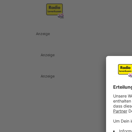
Anzeige
Anzeige
Anzeige