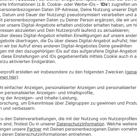
Comedy
Elvis Eifel - Der Podcast: "Kor
Anzeige
Anzeige
Vorstellen brauchen wir ihn euch nicht. Seit 2003 trei
seine Späße am Telefon mit seinen Hörerinnen und Hö
müssen am Ende mit lachen - wenn auch nicht immer. 
bekommen könnt, ist Elvis nun unter die Podcaster 
die Uhr zur Verfügung. Hier bekommt Ihr außerdem den