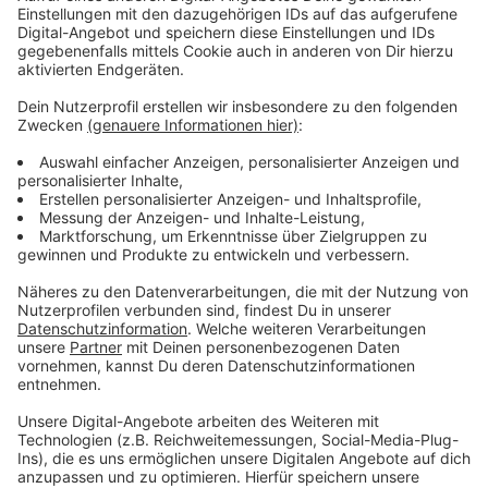
Anzeige
Vorstellen brauchen wir ihn euch nicht. Seit 2003
treibt Jürgen Bangert nun als "Elvis Eifel" seine Späße
am Telefon mit seinen Hörerinnen und Hörern im Radio.
Aber selbst seine 'Opfer' müssen am Ende mit lachen -
wenn auch nicht immer. Und weil ihr nicht genug von
ihm bekommen könnt, ist Elvis nun unter die Podcaster
gegangen. Somit steht euch Elvis rund um die Uhr zur
Verfügung. Hier bekommt Ihr außerdem den
"Directors-Cut" - die Original-Telefonate in längerer
Version. Elvis wird sich mit Kollegen und ehemaligen
"Opfern" über die Telefonate aus den letzten zwei
Jahrzehnten unterhalten. Wir erfahren auch, wie es ihm
dabei ergangen ist und wobei er selbst mal ins
Schleudern gekommen ist. Viel Spaß beim Zuhören und