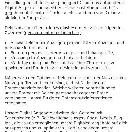
Anzeige
Vorstellen brauchen wir ihn euch nicht. Seit 2003
treibt Jürgen Bangert nun als "Elvis Eifel" seine Späße
am Telefon mit seinen Hörerinnen und Hörern im Radio.
Aber selbst seine 'Opfer' müssen am Ende mit lachen -
wenn auch nicht immer. Und weil ihr nicht genug von
ihm bekommen könnt, ist Elvis nun unter die Podcaster
gegangen. Somit steht euch Elvis rund um die Uhr zur
Verfügung. Hier bekommt Ihr außerdem den
"Directors-Cut" - die Original-Telefonate in längerer
Version. Elvis wird sich mit Kollegen und ehemaligen
"Opfern" über die Telefonate aus den letzten zwei
Jahrzehnten unterhalten. Wir erfahren auch, wie es ihm
dabei ergangen ist und wobei er selbst mal ins
Schleudern gekommen ist. Viel Spaß beim Zuhören und
bitte nicht erschrecken, wenn dabei das Telefon