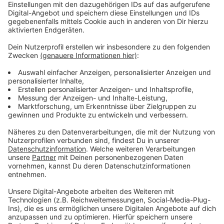
Anzeige
Vorstellen brauchen wir ihn euch nicht. Seit 2003
treibt Jürgen Bangert nun als "Elvis Eifel" seine Späße
am Telefon mit seinen Hörerinnen und Hörern im Radio.
Aber selbst seine 'Opfer' müssen am Ende mit lachen -
wenn auch nicht immer. Und weil ihr nicht genug von
ihm bekommen könnt, ist Elvis nun unter die Podcaster
gegangen. Somit steht euch Elvis rund um die Uhr zur
Verfügung. Hier bekommt Ihr außerdem den
"Directors-Cut" - die Original-Telefonate in längerer
Version. Elvis wird sich mit Kollegen und ehemaligen
"Opfern" über die Telefonate aus den letzten zwei
Jahrzehnten unterhalten. Wir erfahren auch, wie es ihm
dabei ergangen ist und wobei er selbst mal ins
Schleudern gekommen ist. Viel Spaß beim Zuhören und
bitte nicht erschrecken, wenn dabei das Telefon