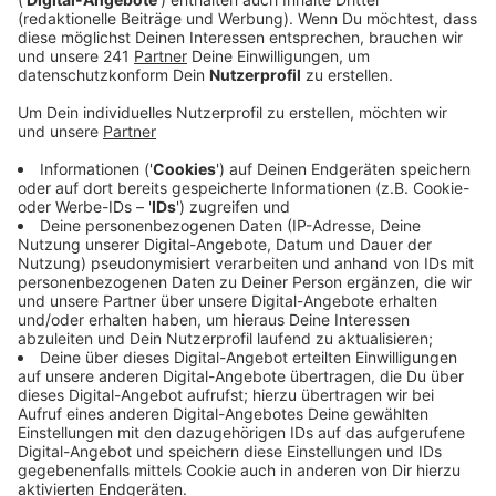
Anzeige
Viele Gaststätten hätten für die EM noch spontan
Räume und Außenbereiche mit Fernsehern
ausgestattet. Die wurden dann zahlreich besucht,
zumal die Stadt das große Public-Viewing im
Neulandpark recht spontan abgesagt hatte.
Besonders voll war es in den Kneipen bei den
Deutschlandspielen und Partien um 18:00 Uhr.
Außerdem haben viele Fans aus dem Ausland in
Leverkusener Hotels übernachtet – die sind im
Schnitt nämlich günstiger als in Köln und Düsseldorf.
Anzeige