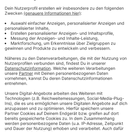
Mehr Meldungen aus Leverkusen
Anzeige
Hitzehöhepunkt in Leverkusen
Passanten in Leverkusen angegriffen: Prozess in Köln
startet
Leverkusener Covestro: Übernahme durch arabischen
Konzern?
Anzeige
Anzeige